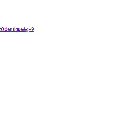
20identique&g=9
.