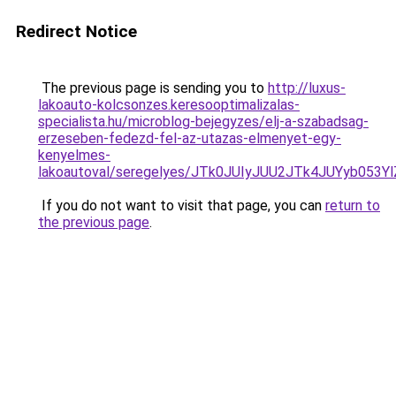
Redirect Notice
The previous page is sending you to
http://luxus-
lakoauto-kolcsonzes.keresooptimalizalas-
specialista.hu/microblog-bejegyzes/elj-a-szabadsag-
erzeseben-fedezd-fel-az-utazas-elmenyet-egy-
kenyelmes-
lakoautoval/seregelyes/JTk0JUIyJUU2JTk4JUYyb05
If you do not want to visit that page, you can
return to
the previous page
.