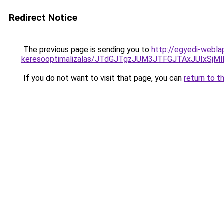
Redirect Notice
The previous page is sending you to
http://egyedi-webla
keresooptimalizalas/JTdGJTgzJUM3JTFGJTAxJUIxSjM
If you do not want to visit that page, you can
return to t