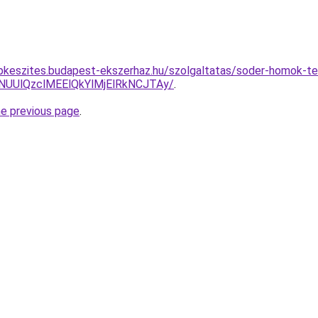
pkeszites.budapest-ekszerhaz.hu/szolgaltatas/soder-homok-ter
lNUUlQzclMEElQkYlMjElRkNCJTAy/
.
he previous page
.